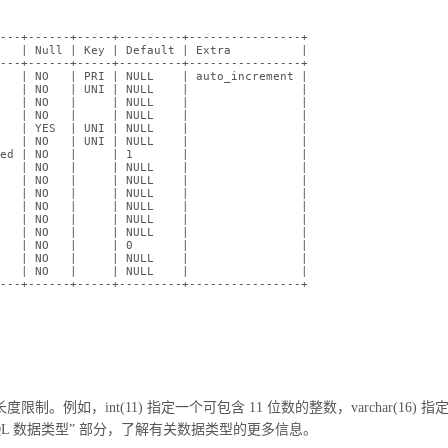
---+------+-----+---------+----------------+
| Null | Key | Default | Extra
|
---+------+-----+---------+----------------+
| NO
| PRI | NULL
| auto_increment |
| NO
| UNI | NULL
|
|
| NO
|
| NULL
|
|
| NO
|
| NULL
|
|
| YES
| UNI | NULL
|
|
| NO
| UNI | NULL
|
|
ned | NO
|
| 1
|
|
| NO
|
| NULL
|
|
| NO
|
| NULL
|
|
| NO
|
| NULL
|
|
| NO
|
| NULL
|
|
| NO
|
| NULL
|
|
| NO
|
| NULL
|
|
| NO
|
| 0
|
|
| NO
|
| NULL
|
|
| NO
|
| NULL
|
|
---+------+-----+---------+----------------+
。例如，int(11) 指定一个可包含 11 位数的整数，varchar(16) 指
SQL 数据类型” 部分，了解有关数据类型的更多信息。