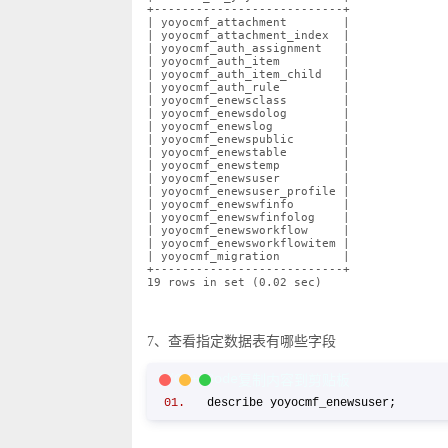
+---------------------------+
| yoyocmf_attachment
|
| yoyocmf_attachment_index
|
| yoyocmf_auth_assignment
|
| yoyocmf_auth_item
|
| yoyocmf_auth_item_child
|
| yoyocmf_auth_rule
|
| yoyocmf_enewsclass
|
| yoyocmf_enewsdolog
|
| yoyocmf_enewslog
|
| yoyocmf_enewspublic
|
| yoyocmf_enewstable
|
| yoyocmf_enewstemp
|
| yoyocmf_enewsuser
|
| yoyocmf_enewsuser_profile |
| yoyocmf_enewswfinfo
|
| yoyocmf_enewswfinfolog
|
| yoyocmf_enewsworkflow
|
| yoyocmf_enewsworkflowitem |
| yoyocmf_migration
|
+---------------------------+
19 rows in set (0.02 sec)
7、查看指定数据表有哪些字段
C/C++ Code
复制内容到剪贴板
describe yoyocmf_enewsuser;