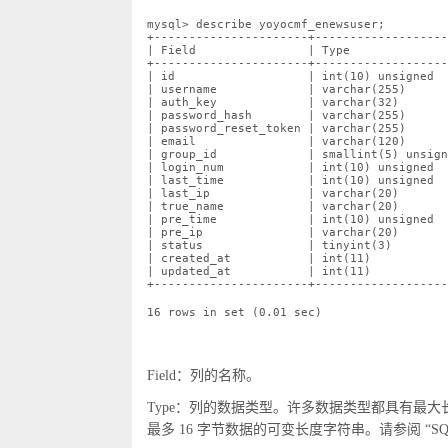
mysql> describe yoyocmf_enewsuser;
+----------------------+-------------------
| Field
| Type
+----------------------+-------------------
| id
| int(10) unsigned
| username
| varchar(255)
| auth_key
| varchar(32)
| password_hash
| varchar(255)
| password_reset_token | varchar(255)
| email
| varchar(120)
| group_id
| smallint(5) unsig
| login_num
| int(10) unsigned
| last_time
| int(10) unsigned
| last_ip
| varchar(20)
| true_name
| varchar(20)
| pre_time
| int(10) unsigned
| pre_ip
| varchar(20)
| status
| tinyint(3)
| created_at
| int(11)
| updated_at
| int(11)
+----------------------+-------------------
16 rows in set (0.01 sec)
Field：列的名称。
Type：列的数据类型。许多数据类型都具有最大长度限制
最多 16 字节数据的可变长度字符串。请参阅 “