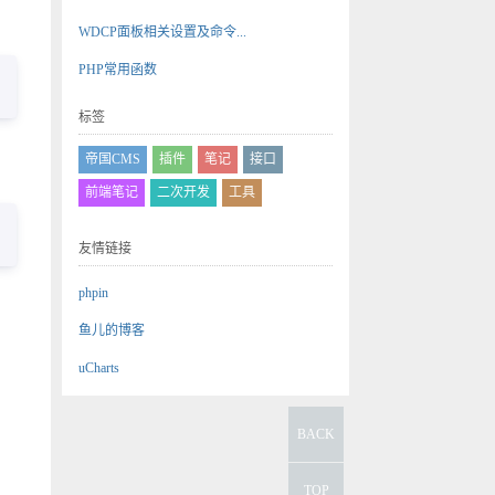
WDCP面板相关设置及命令...
PHP常用函数
标签
帝国CMS
插件
笔记
接口
前端笔记
二次开发
工具
友情链接
phpin
鱼儿的博客
uCharts
BACK
TOP