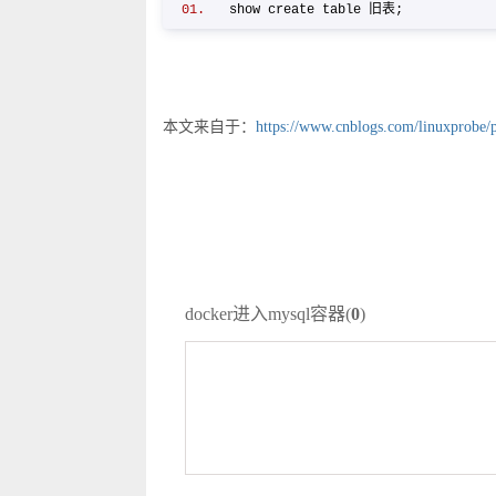
show create table 旧表;
本文来自于：
https://www.cnblogs.com/linuxprobe/
docker进入mysql容器(
0
)