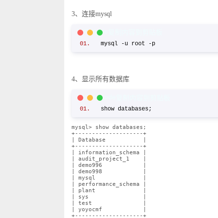
3、连接mysql
PHP Code
复制内容到剪贴板
mysql -u root -p
4、显示所有数据库
C/C++ Code
复制内容到剪贴板
show databases;
mysql> show databases;
+--------------------+
| Database
|
+--------------------+
| information_schema |
| audit_project_1
|
| demo996
|
| demo998
|
| mysql
|
| performance_schema |
| plant
|
| sys
|
| test
|
| yoyocmf
|
+--------------------+