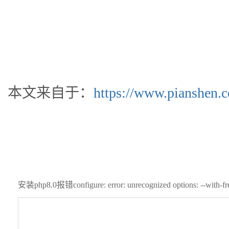
本文来自于：
https://www.pianshen.
安装php8.0报错configure: error: unrecognized options: --with-freet