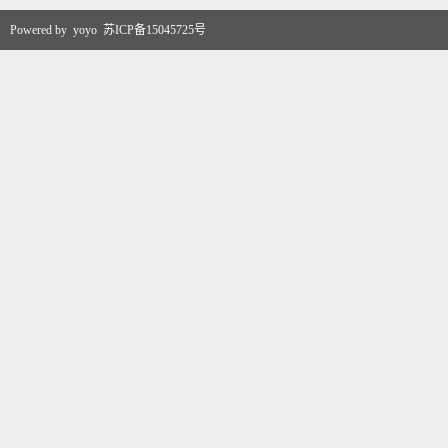
Powered by
yoyo
苏ICP备15045725号