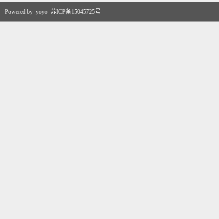
Powered by
yoyo
苏ICP备15045725号