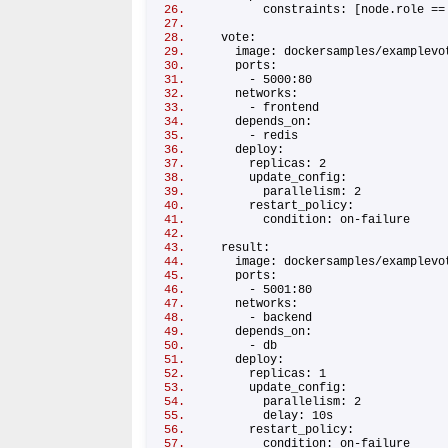
constraints: [node.role ==
vote:
image: dockersamples/examplevo
ports:
- 5000:80
networks:
- frontend
depends_on:
- redis
deploy:
replicas: 2
update_config:
parallelism: 2
restart_policy:
condition: on-failure
result:
image: dockersamples/examplevo
ports:
- 5001:80
networks:
- backend
depends_on:
- db
deploy:
replicas: 1
update_config:
parallelism: 2
delay: 10s
restart_policy:
condition: on-failure