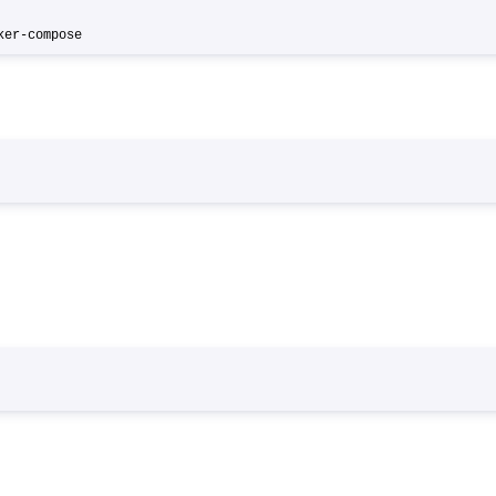
ocker-compose
se