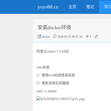
yoyo88.cn
主页
笔记
学
安装docker环境




docker
2018-03-21 09:21:34
1
阿里云centos 7.4 64位
yum安装
1）使用root权限登录系统
2）更新系统包到最新
yum -y update