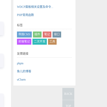
WDCP面板相关设置及命令...
PHP常用函数
标签
帝国CMS
插件
笔记
接口
前端笔记
二次开发
工具
友情链接
phpin
鱼儿的博客
uCharts
BACK
TOP