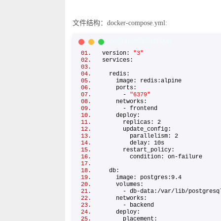
文件结构：docker-compose.yml:
C/C++ Code
复制内容到剪贴板
version:
"3"
services:
redis:
image: redis:alpine
ports:
-
"6379"
networks:
- frontend
deploy:
replicas: 2
update_config:
parallelism: 2
delay: 10s
restart_policy:
condition: on-failure
db:
image: postgres:9.4
volumes:
- db-data:/var/lib/postgres
networks:
- backend
deploy:
placement: