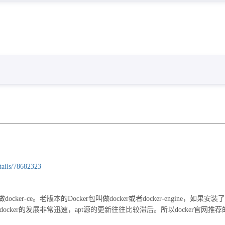
etails/78682323
n）叫做docker-ce。老版本的Docker包叫做docker或者docker-engine，如果安
。docker的发展非常迅速，apt源的更新往往比较滞后。所以docker官网推荐