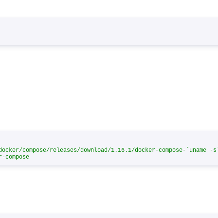
docker/compose/releases/download/1.16.1/docker-compose-`uname -s
r-compose