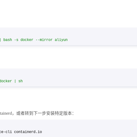
| bash -s docker --mirror aliyun
docker | sh
和 containerd，或者转到下一步安装特定版本：
-ce-cli containerd.io