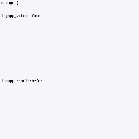
 manager]
tingapp_vote:before
tingapp_result:before