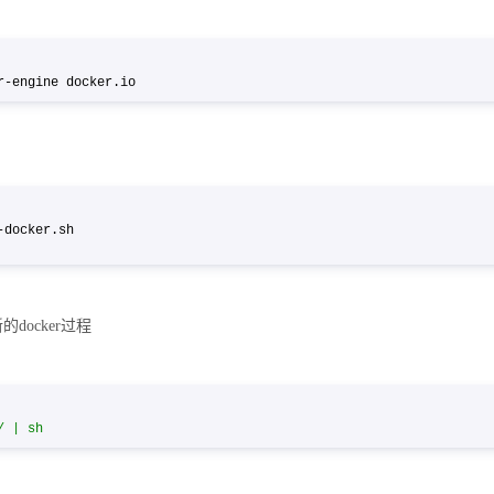
er-engine docker.io
et-docker.sh
docker过程
/ | sh