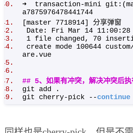
➜ transaction-mini git:(ma
a7875976478441744
[master 7718914] 分享弹窗
Date: Fri Mar 14 11:00:2
1 file changed, 70 inser
create mode 100644 custom/
are.vue
## 5、如果有冲突，解决冲突后执
git add .
git cherry-pick --
continue
同样也是cherry-pick，但