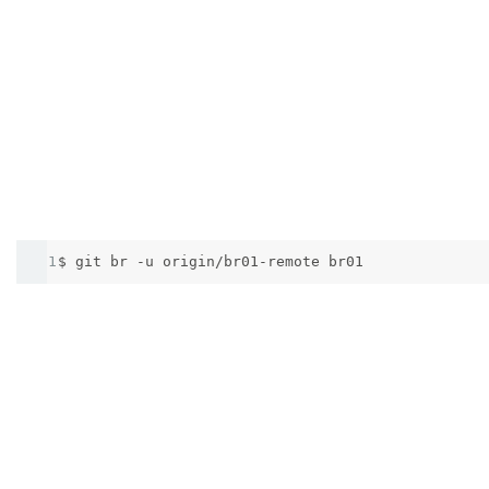
1
$ git br -u origin/br01-remote br01