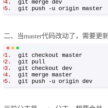
git merge dev
git push -u origin maste
二、当master代码改动了，需要更
PHP Code
复制内容到剪贴板
git checkout master
git pull
git checkout dev
git merge master
git push -u origin dev