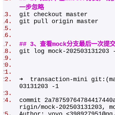
一步忽略
git checkout master
git pull origin master
## 3、查看mock分支最后一次提
git log mock-20250313120
➜ transaction-mini git:(ma
03131203 -1
commit 2a78759764784417440
rigin/mock-202503131203, 
Author: yoyo <398927951@q