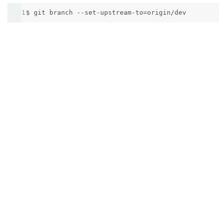
1
$ git branch --set-upstream-to=origin/dev