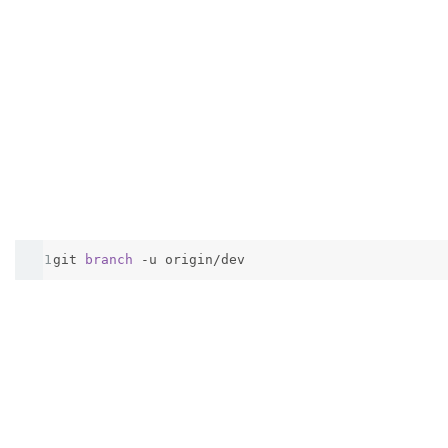
1
git
branch 
-u origin/dev