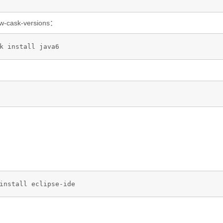
ask-versions：
k install java6 
install eclipse-ide 