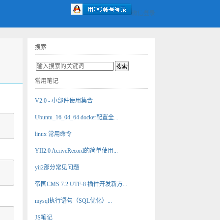
微信登录
搜索
常用笔记
V2.0 - 小部件使用集合
Ubuntu_16_04_64 docker配置全...
linux 常用命令
YII2.0 AcriveRecord的简单使用...
yii2部分常见问题
帝国CMS 7.2 UTF-8 插件开发新方...
mysql执行语句（SQL优化）...
JS笔记