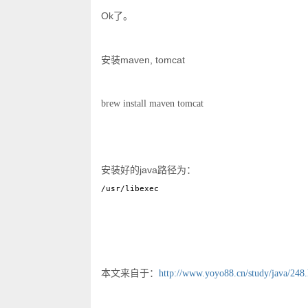
Ok了。
安装maven, tomcat
brew install maven tomcat
安装好的java路径为：
/usr/libexec
本文来自于：
http://www.yoyo88.cn/study/java/248