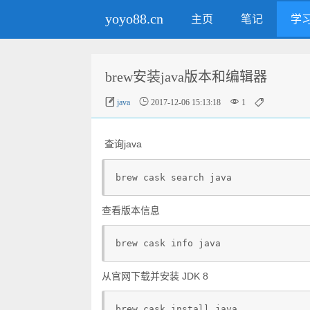
yoyo88.cn
主页
笔记
学
brew安装java版本和编辑器




java
2017-12-06 15:13:18
1
查询java
brew cask search java 
查看版本信息
brew cask info java 
从官网下载并安装 JDK 8
brew cask install java 