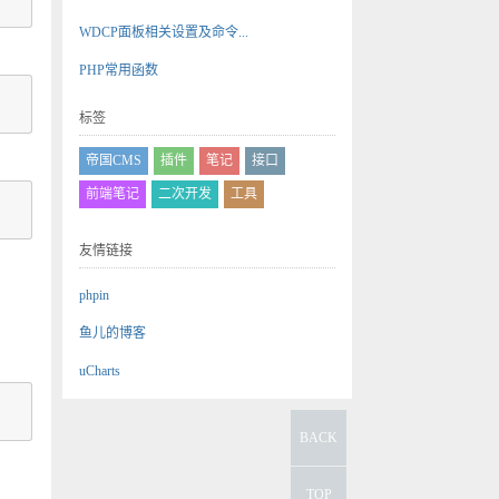
WDCP面板相关设置及命令...
PHP常用函数
标签
帝国CMS
插件
笔记
接口
前端笔记
二次开发
工具
友情链接
phpin
鱼儿的博客
uCharts
BACK
TOP