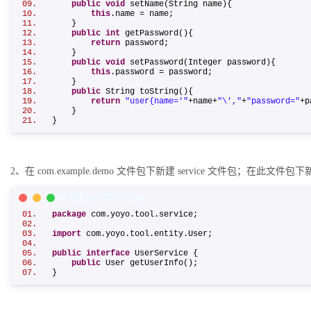
public
void
setName(String name){
this
.name = name;
}
public
int
getPassword(){
return
password;
}
public
void
setPassword(Integer password){
this
.password = password;
}
public
String toString(){
return
"user{name='"
+name+
"\',"
+
"password="
+p
}
}
2、在 com.example.demo 文件包下新建 service 文件包；在此文件包下新建 
Java Code
复制内容到剪贴板
package
com.yoyo.tool.service;
import
com.yoyo.tool.entity.User;
public
interface
UserService {
public
User getUserInfo();
}