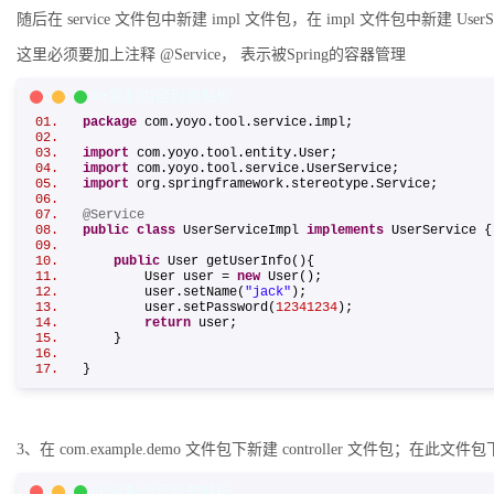
随后在 service 文件包中新建 impl 文件包，在 impl 文件包中新建 UserSe
这里必须要加上注释 @Service， 表示被Spring的容器管理
Java Code
复制内容到剪贴板
package
com.yoyo.tool.service.impl;
import
com.yoyo.tool.entity.User;
import
com.yoyo.tool.service.UserService;
import
org.springframework.stereotype.Service;
@Service
public
class
UserServiceImpl
implements
UserService
public
User getUserInfo(){
User user =
new
User();
user.setName(
"jack"
);
user.setPassword(
12341234
);
return
user;
}
}
3、在 com.example.demo 文件包下新建 controller 文件包；在
Java Code
复制内容到剪贴板