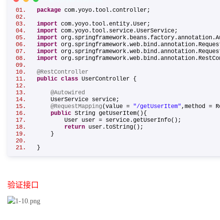
package
com.yoyo.tool.controller;
import
com.yoyo.tool.entity.User;
import
com.yoyo.tool.service.UserService;
import
org.springframework.beans.factory.annotation
import
org.springframework.web.bind.annotation.Requ
import
org.springframework.web.bind.annotation.Requ
import
org.springframework.web.bind.annotation.Rest
@RestController
public
class
UserController {
@Autowired
UserService service;
@RequestMapping
(value =
"/getUserItem"
,method = 
public
String getUserItem(){
User user = service.getUserInfo();
return
user.toString();
}
}
验证接口