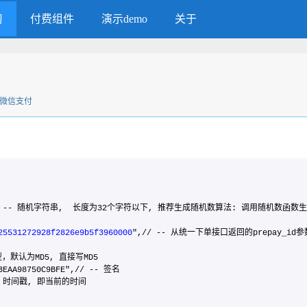
习
付费组件
演示demo
关于
微信支付
",
b",// -- 随机字符串, 长度为32个字符以下, 推荐生成随机数算法: 调用随机数函数生
25531272928f2826e9b5f3960000
",// -- 从统一下单接口返回的prepay_id参
类型，默认为MD5, 直接写MD5
3EAA98750C9BFE",// -- 签名
/ -- 时间戳, 即当前的时间