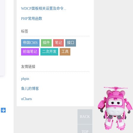
WDCP面板相关设置及命令...
PHP常用函数
标签
帝国CMS
插件
笔记
接口
前端笔记
二次开发
工具
友情链接
phpin
鱼儿的博客
uCharts
BACK
TOP