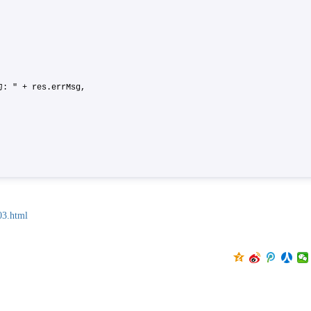
+ res.errMsg,
03.html