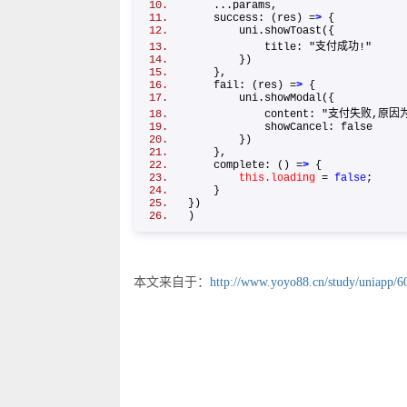
...params,
success: (res) =
>
{
uni.showToast({
title: "支付成功!"
})
},
fail: (res) =
>
{
uni.showModal({
content: "支付失败,原因为: " 
showCancel: false
})
},
complete: () =
>
{
this.loading
=
false
;
}
})
)
本文来自于：
http://www.yoyo88.cn/study/uniapp/6