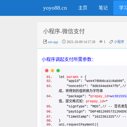
yoyo88.cn
主页
笔记
学
小程序-微信支付




uni-app
2021-10-09 14:17:28
1
小程序
小程序调起支付所需参数：
XML/HTML Code
复制内容到剪贴板
let
params
= {
"appId": "wxe478bb6ca1c8ab99
"nonceStr": "60b344ed447f
成，将得到的值转换为字符串
"package": "
prepay_id
=
wx301555
值，提交格式如：
prepay_id
=*
"signType": "MD5",// -- 签名
"paySign": "D6F4B12685731266D9
"timeStamp": "1622361325"/
}
uni.requestPayment({