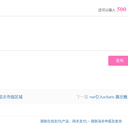
500
还可以输入
省份显示市级区域
下一篇
vue引入echarts 展示
银联在线支付(产品：网关支付) + 银联海关申报及查询