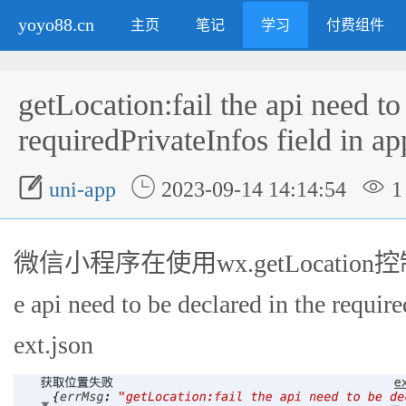
yoyo88.cn
主页
笔记
学习
付费组件
getLocation:fail the api need to
requiredPrivateInfos field in ap



uni-app
2023-09-14 14:14:54
1
微信小程序在使用wx.getLocation控制台报
e api need to be declared in the require
ext.json