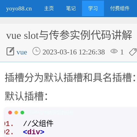
yoyo88.cn
主页
笔记
学习
付费组件
vue slot与传参实例代码讲解



vue
2023-03-16 12:26:38
1
插槽分为默认插槽和具名插槽
默认插槽：
XML/HTML Code
复制内容到剪贴板
//父组件
<
div
>