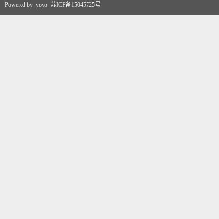
Powered by
yoyo
苏ICP备15045725号