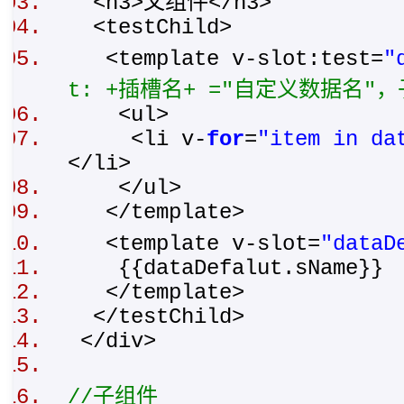
<h3>父组件</h3>
<testChild>
<template v-slot:test=
"
t: +插槽名+ ="自定义数据名
<ul>
<li v-
for
=
"item in da
</li>
</ul>
</template>
<template v-slot=
"dataD
{{dataDefalut.sName}
</template>
</testChild>
</div>
//子组件