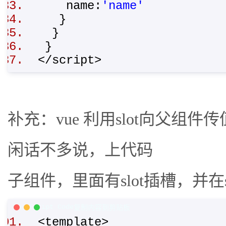
name:
'name'
}
}
}
</script>
补充：vue 利用slot向父组件传
闲话不多说，上代码
子组件，里面有slot插槽，并在sl
JavaScript Code
复制内容到剪贴板
<template>