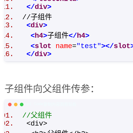
</
div
>
//子组件
<
div
>
<
h4
>
子组件
</
h4
>
<
slot
name
=
"test"
>
</
slot
</
div
>
子组件向父组件传参：
JavaScript Code
复制内容到剪贴板
//父组件
<div>