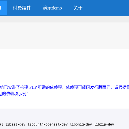
习
付费组件
演示demo
关于
统已安装了构建 PHP 所需的依赖项。依赖项可能因发行版而异，请根据
见的依赖项示例：
ial libssl-dev libcurl4-openssl-dev libonig-dev libzip-dev