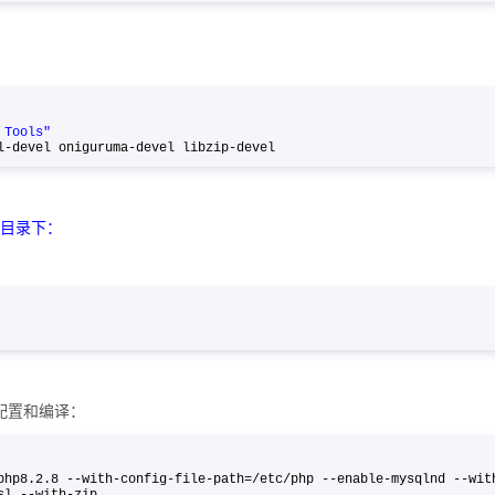
 Tools"
rl-devel oniguruma-devel libzip-devel
个目录下：
配置和编译：
php8.2.8 --with-config-file-path=/etc/php --enable-mysqlnd --wit