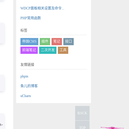
WDCP面板相关设置及命令...
PHP常用函数
标签
帝国CMS
插件
笔记
接口
前端笔记
二次开发
工具
友情链接
phpin
鱼儿的博客
uCharts
BACK
h-
TOP